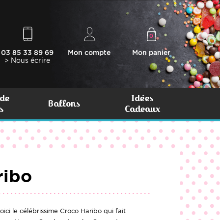
0
03 85 33 89 69
Mon compte
Mon panier
> Nous écrire
de
Idées
Ballons
s
Cadeaux
ribo
ici le célébrissime Croco Haribo qui fait