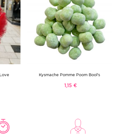
 Love
Kysmache Pomme Poom Bool's
1,15 €