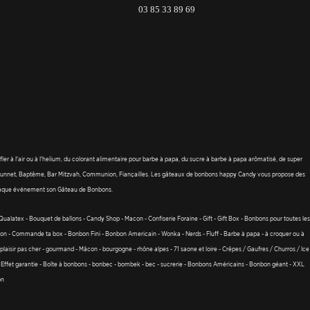
03 85 33 89 69
r à l'air ou à l'helium, du colorant alimentaire pour barbe à papa, du sucre à barbe à papa arômatisé, de super
ge, Sunnet, Baptême, Bar Mitzvah, Communion, Fiançailles. Les gâteaux de bonbons happy Candy vous propose des
 chaque événement son Gâteau de Bonbons.
 - Qualatex - Bouquet de ballons - Candy Shop - Macon - Confiserie Foraine - Gift - Gift Box - Bonbons pour toutes les
n - Commande ta box - Bonbon Fini - Bonbon Americain - Wonka - Nerds - Fluff - Barbe à papa - à croquer ou à
 plaisir pas cher - gourmand - Mâcon - bourgogne - rhône alpes - 71 saone et loire - Crêpes / Gaufres / Churros / Ice
 - Effet garantie - Boîte à bonbons - bonbec - bombek - bec - sucrerie - Bonbons Américains - Bonbon géant - XXL
on