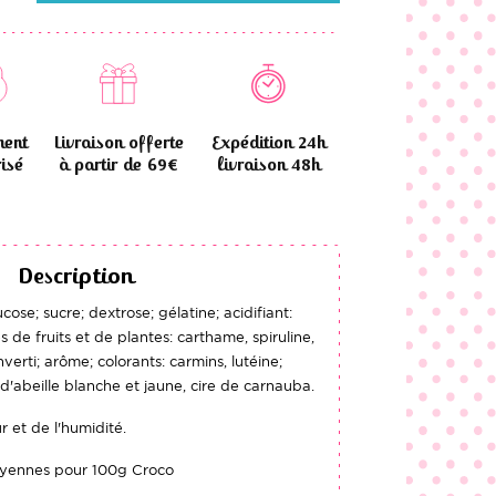
ment
Livraison offerte
Expédition 24h
isé
à partir de 69€
livraison 48h
Description
cose; sucre; dextrose; gélatine; acidifiant:
s de fruits et de plantes: carthame, spiruline,
erti; arôme; colorants: carmins, lutéine;
d'abeille blanche et jaune, cire de carnauba.
ur et de l'humidité.
moyennes pour 100g Croco