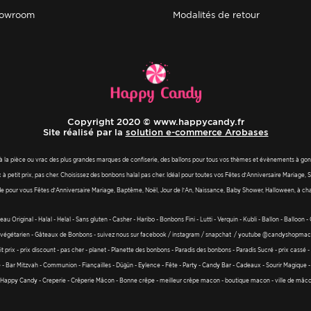
showroom
modalités de retour
Copyright 2020 © www.happycandy.fr
Site réalisé par la
solution e-commerce Arobases
à la pièce ou vrac des plus grandes marques de confiserie, des ballons pour tous vos thèmes et évènements à gonfle
petit prix, pas cher. Choisissez des bonbons halal pas cher. Idéal pour toutes vos Fêtes d’Anniversaire Maria
e pour vous Fêtes d’Anniversaire Mariage, Baptême, Noël, Jour de l’An, Naissance, Baby Shower, Halloween, à
u Original - Halal - Helal - Sans gluten - Casher - Haribo - Bonbons Fini - Lutti - Verquin - Kubli - Ballon - Balloon
ox -végétarien - Gâteaux de Bonbons - suivez nous sur facebook / instagram / snapchat / youtube @candyshopmaco
 prix - prix discount - pas cher - planet - Planette des bonbons - Paradis des bonbons - Paradis Sucré - prix cassé -
e - Bar Mitzvah - Communion - Fiançailles - Düğün - Eylence - Fête - Party - Candy Bar - Cadeaux - Sourir Magique
 Happy Candy - Creperie - Crêperie Mâcon - Bonne crêpe - meilleur crêpe macon - boutique macon - ville de mâc