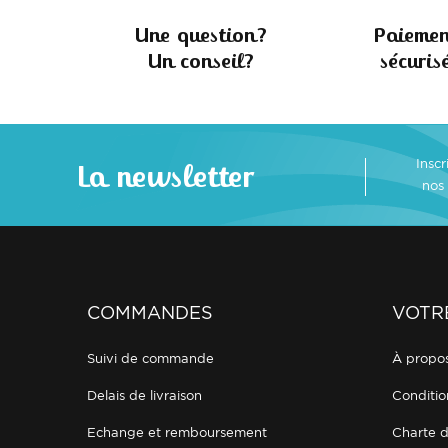
Une question?
Paiemen
Un conseil?
sécuris
Insc
La newsletter
nos
COMMANDES
VOTR
suivi de commande
à propo
delais de livraison
conditi
echange et remboursement
charte 