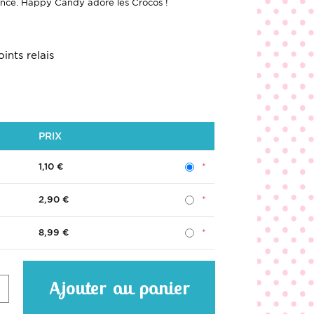
ance. Happy Candy adore les Crocos !
ints relais
PRIX
1,10 €
2,90 €
8,99 €
Ajouter au panier