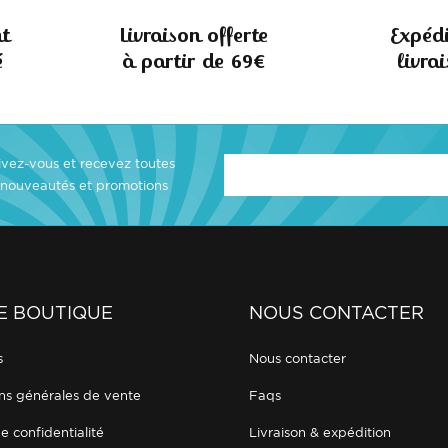
t
Livraison offerte
Expédi
é
à partir de 69€
livra
rivez-vous et recevez toutes
 nouveautés et promotions
E BOUTIQUE
NOUS CONTACTER
s
nous contacter
ons générales de vente
faqs
de confidentialité
livraison & expédition