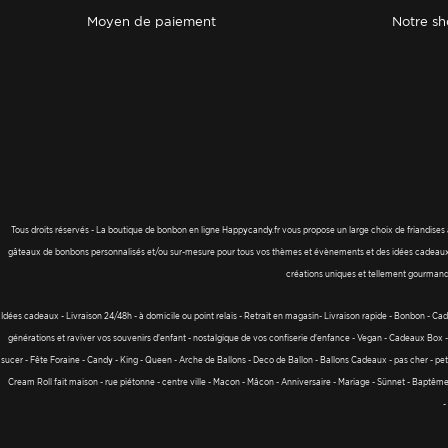
moyen de paiement
notre 
Tous droits réservés - La boutique de bonbon en ligne Happycandy.fr vous propose un large choix de friandises 
gâteaux de bonbons personnalisés et/ou sur-mesure pour tous vos thèmes et évènements et des idées cadeaux à 
créations uniques et tellement gourmand
Idées cadeaux - Livraison 24/48h - à domicile ou point relais - Retrait en magasin- Livraison rapide - Bonbon - Cadea
générations et raviver vos souvenirs d'enfant - nostalgique de vos confiserie d'enfance - Vegan - Cadeaux B
sucer - Fête Foraine - Candy - King - Queen - Arche de Ballons - Deco de Ballon - Ballons Cadeaux - pas cher - petit
Cream Roll fait maison - rue piétonne - centre ville - Macon - Mâcon - Anniversaire - Mariage - Sünnet - Baptêm
-