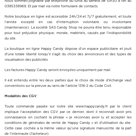
Nous sommes joignable par téléphone du lundi au samedi de 10h30 à 19h au
0385338969
. Et par mail via notre formulaire de contacts.
Notre boutique en ligne est accessible 24h/24 et 7j/7 gratuitement, et toute
l'année excepté en cas d'interruption volontaire ou involontaire
(maintenance). La société SAS Candy Shop ne pourra être tenu responsable
pour tout préjudice physique, morale, matériels, causés par l'indisponibilité
du site.
La boutique en ligne Happy Candy dispose d'un espace publicitaire et jouit
d'une totale liberté lorsqu'il s'agit du choix des annonceurs et des types de
visualisation des publicités.
Les factures Happy Candy seront envoyées uniquement par mail.
Il est entendu entre les deux parties que le choix de mode d'échange vaut
conventions sur la preuve au sens de l'article 1316-2 du Code Civil.
Modalités des CGV
:
Toute commande passée sur notre site www.
happycandy.fr
par le client
implique l'acceptation des CGV par ce dernier, dont il reconnaît avoir pris
connaissance en cochant la phrase « je reconnais avoir lu et accepter les
conditions de générales de vente de Happy Candy » et d'utilisation du site.
Cette case cochée a la même valeur qu'une signature manuscrite de la part
de l'internaute (l’acheteur).