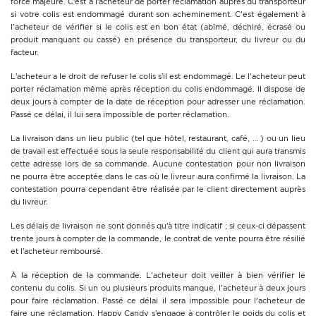
force majeure. C’est à l’acheteur de porter réclamation auprès du transporteur
si votre colis est endommagé durant son acheminement. C'est également à
l'acheteur de vérifier si le colis est en bon état (abîmé, déchiré, écrasé ou
produit manquant ou cassé) en présence du transporteur, du livreur ou du
facteur.
L’acheteur a le droit de refuser le colis s’il est endommagé. Le l'acheteur peut
porter réclamation même après réception du colis endommagé. Il dispose de
deux jours à compter de la date de réception pour adresser une réclamation.
Passé ce délai, il lui sera impossible de porter réclamation.
La livraison dans un lieu public (tel que hôtel, restaurant, café, … ) ou un lieu
de travail est effectuée sous la seule responsabilité du client qui aura transmis
cette adresse lors de sa commande. Aucune contestation pour non livraison
ne pourra être acceptée dans le cas où le livreur aura confirmé la livraison. La
contestation pourra cependant être réalisée par le client directement auprès
du livreur.
Les délais de livraison ne sont donnés qu’à titre indicatif ; si ceux-ci dépassent
trente jours à compter de la commande, le contrat de vente pourra être résilié
et l’acheteur remboursé.
À la réception de la commande. L'acheteur doit veiller à bien vérifier le
contenu du colis. Si un ou plusieurs produits manque, l'acheteur à deux jours
pour faire réclamation. Passé ce délai il sera impossible pour l'acheteur de
faire une réclamation. Happy Candy s’engage à contrôler le poids du colis et