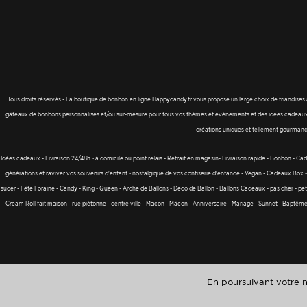
Tous droits réservés - La boutique de bonbon en ligne Happycandy.fr vous propose un large choix de friandises 
gâteaux de bonbons personnalisés et/ou sur-mesure pour tous vos thèmes et évènements et des idées cadeaux à 
créations uniques et tellement gourmand
Idées cadeaux - Livraison 24/48h - à domicile ou point relais - Retrait en magasin- Livraison rapide - Bonbon - Cadea
générations et raviver vos souvenirs d'enfant - nostalgique de vos confiserie d'enfance - Vegan - Cadeaux B
sucer - Fête Foraine - Candy - King - Queen - Arche de Ballons - Deco de Ballon - Ballons Cadeaux - pas cher - petit
Cream Roll fait maison - rue piétonne - centre ville - Macon - Mâcon - Anniversaire - Mariage - Sünnet - Baptêm
-
En poursuivant votre na