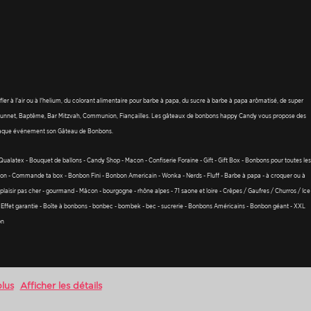
r à l'air ou à l'helium, du colorant alimentaire pour barbe à papa, du sucre à barbe à papa arômatisé, de super
ge, Sunnet, Baptême, Bar Mitzvah, Communion, Fiançailles. Les gâteaux de bonbons happy Candy vous propose des
 chaque événement son Gâteau de Bonbons.
 - Qualatex - Bouquet de ballons - Candy Shop - Macon - Confiserie Foraine - Gift - Gift Box - Bonbons pour toutes les
n - Commande ta box - Bonbon Fini - Bonbon Americain - Wonka - Nerds - Fluff - Barbe à papa - à croquer ou à
 plaisir pas cher - gourmand - Mâcon - bourgogne - rhône alpes - 71 saone et loire - Crêpes / Gaufres / Churros / Ice
 - Effet garantie - Boîte à bonbons - bonbec - bombek - bec - sucrerie - Bonbons Américains - Bonbon géant - XXL
on
plus
Afficher les détails