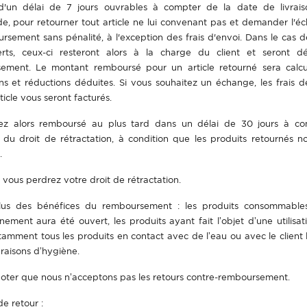
d'un délai de 7 jours ouvrables à compter de la date de livrai
, pour retourner tout article ne lui convenant pas et demander l'é
rsement sans pénalité, à l'exception des frais d'envoi. Dans le cas d
erts, ceux-ci resteront alors à la charge du client et seront d
ement. Le montant remboursé pour un article retourné sera calcu
s et réductions déduites. Si vous souhaitez un échange, les frais 
ticle vous seront facturés.
ez alors remboursé au plus tard dans un délai de 30 jours à c
e du droit de rétractation, à condition que les produits retournés n
.
 vous perdrez votre droit de rétractation.
lus des bénéfices du remboursement : les produits consommable
nement aura été ouvert, les produits ayant fait l’objet d’une utilisat
otamment tous les produits en contact avec de l’eau ou avec le client
raisons d’hygiène.
noter que nous n’acceptons pas les retours contre-remboursement.
e retour :