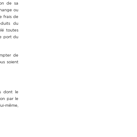
son de sa
change ou
e frais de
éduits du
lé toutes
de port du
ompter de
ous soient
s dont le
ion par le
 lui-même,