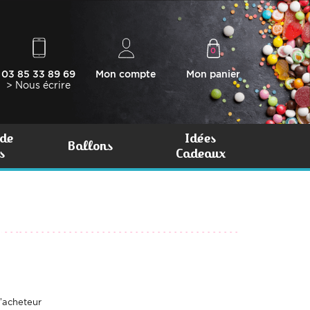
0
03 85 33 89 69
Mon compte
Mon panier
> Nous écrire
de
Idées
Ballons
s
Cadeaux
’acheteur