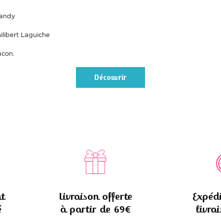
andy
hilibert Laguiche
con.
Découvrir
t
Livraison offerte
Expédi
é
à partir de 69€
livra