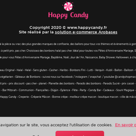
Copyright 2020 © www.happycandy.fr
Site réalisé par la
solution e-commerce Arobases
à la pièce ou vrac des plus grandes marques de confiserie, des ballons pour tous vos thèmes et évènements à gonfle
petit prix, pas cher. Choisissez des bonbons halal pas cher. Idéal pour toutes vos Fêtes d’Anniversaire Maria
e pour vous Fêtes d’Anniversaire Mariage, Baptême, Noël, Jour de l’An, Naissance, Baby Shower, Halloween, à
u Original - Halal - Helal - Sans gluten - Casher - Haribo - Bonbons Fini - Lutti - Verquin - Kubli - Ballon - Balloon
ox -végétarien - Gâteaux de Bonbons - suivez nous sur facebook / instagram / snapchat / youtube @candyshopmaco
 prix - prix discount - pas cher - planet - Planette des bonbons - Paradis des bonbons - Paradis Sucré - prix cassé -
e - Bar Mitzvah - Communion - Fiançailles - Düğün - Eylence - Fête - Party - Candy Bar - Cadeaux - Sourir Magique
 Happy Candy - Creperie - Crêperie Mâcon - Bonne crêpe - meilleur crêpe macon - boutique macon - ville de mâc
vigation sur le site, vous acceptez l'utilisation de cookies.
En savoir 