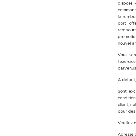
dispose 
commande
le rembou
port off
rembours
promotion
nouvel ar
Vous ser
l’exercic
parvenus
A défaut,
Sont exc
condition
client, n
pour des 
Veuillez 
Adresse d