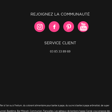
REJOIGNEZ LA COMMUNAUTÉ
SERVICE CLIENT
03 85 33 89 69
r à l'air ou à l'helium, du colorant alimentaire pour barbe à papa, du sucre à barbe à papa arômatisé, de super
ge, Sunnet, Baptême, Bar Mitzvah, Communion, Fiançailles. Les gâteaux de bonbons happy Candy vous propose des