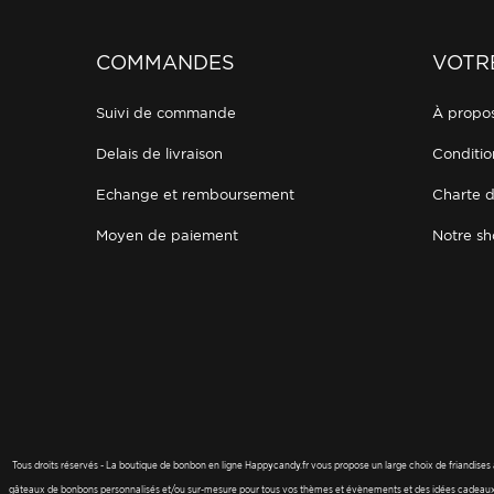
COMMANDES
VOTR
suivi de commande
à propo
delais de livraison
conditi
echange et remboursement
charte 
moyen de paiement
notre 
Tous droits réservés - La boutique de bonbon en ligne Happycandy.fr vous propose un large choix de friandises 
gâteaux de bonbons personnalisés et/ou sur-mesure pour tous vos thèmes et évènements et des idées cadeaux à 