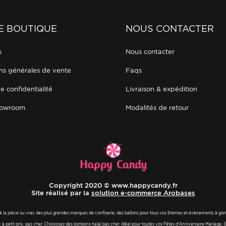
E BOUTIQUE
NOUS CONTACTER
s
nous contacter
ons générales de vente
faqs
de confidentialité
livraison & expédition
showroom
modalités de retour
Copyright 2020 © www.happycandy.fr
Site réalisé par la
solution e-commerce Arobases
à la pièce ou vrac des plus grandes marques de confiserie, des ballons pour tous vos thèmes et évènements à gonfle
petit prix, pas cher. Choisissez des bonbons halal pas cher. Idéal pour toutes vos Fêtes d’Anniversaire Maria