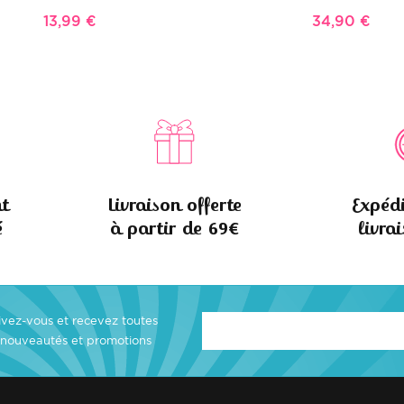
13,99 €
34,90 €
t
Livraison offerte
Expédi
é
à partir de 69€
livra
rivez-vous et recevez toutes
 nouveautés et promotions