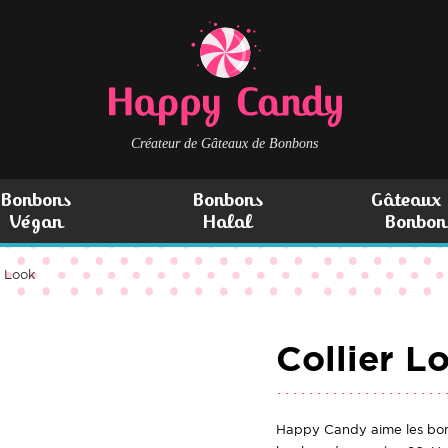
Créateur de Gâteaux de Bonbons
Bonbons
Bonbons
Gâteaux 
Végan
Halal
Bonbon
O Look
Collier L
Happy Candy aime les bonbo