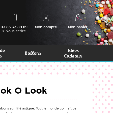
0
03 85 33 89 69
Mon compte
Mon panier
> Nous écrire
de
Idées
Ballons
s
Cadeaux
ook O Look
ns sur fil élastique. Tout le monde connaît ce