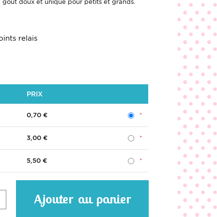
goût doux et unique pour petits et grands.
ints relais
PRIX
0,70 €
3,00 €
5,50 €
Ajouter au panier